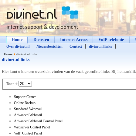
Home
Diensten
Internet Access
VoIP telefonie
Over divinet.nl
Nieuwsberichten
Contact
divinet.nl links
Home
divinet.nl links
divinet.nl links
Hier
kunt u hier een overzicht vinden van de vaak gebruikte links. Bij het aankl
Toon #
Support Center
Online Backup
Standaard Webmail
Advanced Webmail
Advanced Webmail Control Panel
Webserver Control Panel
VoIP Control Panel