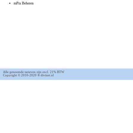
mPix Beheren
Alle genoemde tarieven zijn excl. 21% BTW
Copyright © 2010-2020 ® divinet.nl